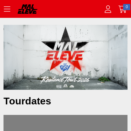
Zum Hauptinhalt springen
0
Startseite
Tickets
Tourdates
Lädt ...